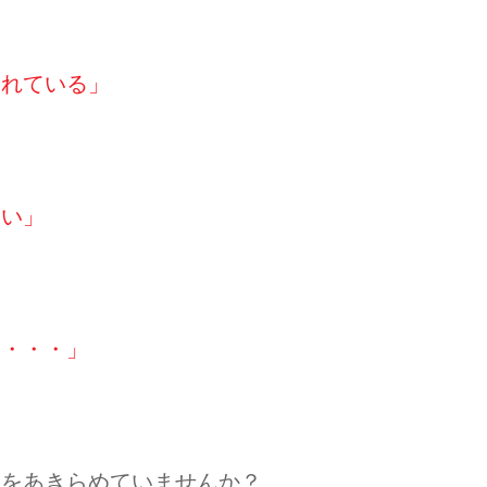
られている」
たい」
は・・・」
ををあきらめていませんか？