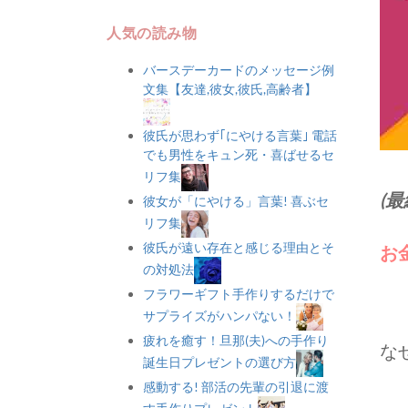
人気の読み物
バースデーカードのメッセージ例
文集【友達,彼女,彼氏,高齢者】
彼氏が思わず｢にやける言葉｣ 電話
でも男性をキュン死・喜ばせるセ
リフ集
(最
彼女が「にやける」言葉! 喜ぶセ
リフ集
彼氏が遠い存在と感じる理由とそ
お
の対処法
フラワーギフト手作りするだけで
サプライズがハンパない！
疲れを癒す！旦那(夫)への手作り
な
誕生日プレゼントの選び方
感動する! 部活の先輩の引退に渡