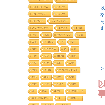
以
フォトフレーム
フラワー
格
フラワーギフト
プチプラ
そ
プレゼント
プレゼント選び
ま
メッセージカード
モラハラ
不器用
不安
先輩
別れたくない
卒業
口臭
喜ばれる
夫
女子
女性
好きすぎる
妻
嫁
子供
安い
対処法
幸せ
「
引退
彼女
彼氏
恋愛
と
感動
手作り
手作りプレゼント
旦那
格安
浮気
特徴
男性
百均
社会人
簡単
花
言葉
誕生日
誕生日カード
誕生日プレゼント
辛い
連絡ない