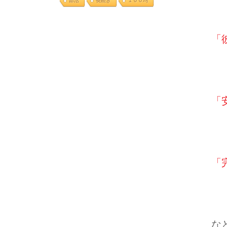
部活
長続き
１００均
「
「
「
な