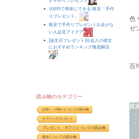
す手作りプレゼント
100均で簡単にできる!格安「手作
りプレゼント」
色
格安で手作りプレゼントお金がな
ゼ
い人必見アイデア
[誕生日プレゼント]社会人の彼女
におすすめランキング徹底解説
百
読み物のカテゴリー
目次
お祝い・内祝いについての読み物
 
サプライズプレゼント
 
プレゼント・ギフトについての読み物
 
彼女についての読み物