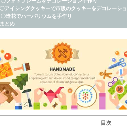
  〇フォトフレームをデコレーション手作り

　〇アイシングクッキーで市販のクッキーをデコレーショ
  〇造花でハーバリウムを手作り

・まとめ
目次