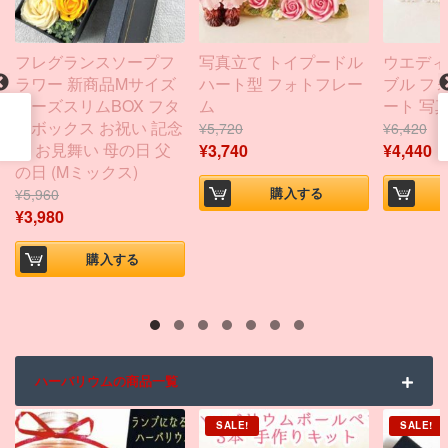
フレグランスソープフ
写真立て トイプードル
ウエディ
ラワー 新商品Mサイズ
ハート型 フォトフレー
ブル フ
ローズスリムBOX フタ
ム
ート 写
付ボックス お祝い 記念
¥
5,720
¥
6,420
日 お見舞い 母の日 父
¥
3,740
¥
4,440
の日 (Mミックス)
購入する
¥
5,960
¥
3,980
購入する
ハーバリウムの商品一覧
SALE!
SALE!