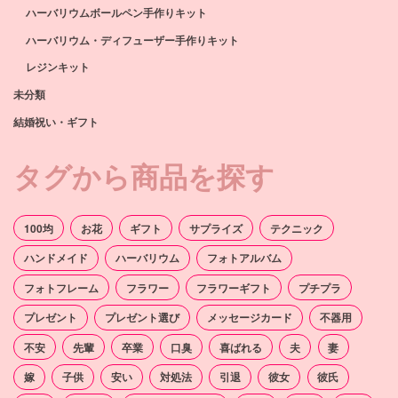
ハーバリウムボールペン手作りキット
ハーバリウム・ディフューザー手作りキット
レジンキット
未分類
結婚祝い・ギフト
タグから商品を探す
100均
お花
ギフト
サプライズ
テクニック
ハンドメイド
ハーバリウム
フォトアルバム
フォトフレーム
フラワー
フラワーギフト
プチプラ
プレゼント
プレゼント選び
メッセージカード
不器用
不安
先輩
卒業
口臭
喜ばれる
夫
妻
嫁
子供
安い
対処法
引退
彼女
彼氏