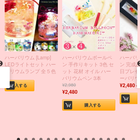
ハーバリウム [Lamp]
ハーバリウムボールペ
ハーバリ
LEDライトセット ハー
ン 手作りキット 3色 セ
ン 完成品
バリウムランプ 全５色
ット 花材 オイル ハー
日プレゼ
バリウムペン 3本
ーバリウ
¥
2,980
¥
2,480
購入する
¥
2,480
購入する