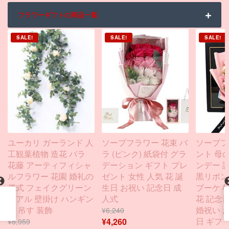
フラワーギフトの商品一覧
SALE!
SALE!
SALE!
ユーカリ ガーランド 人
ソープフラワー 花束 バ
ソープフ
工観葉植物 造花 バラ
ラ (ピンク) 紙袋付 グラ
ント 母
花藤 アーティフィシャ
デーション ギフト プレ
ンデー 
ルフラワー 花園 婚礼の
ゼント 女性 人気 花 誕
黒リボン K
儀式 フェイクグリーン
生日 お祝い 記念日 成
ブーケ 
リアル 壁掛け ハンギン
人式
花 記念日
グ 吊す 装飾
婚祝い 
¥
6,240
日 ギフト
¥
4,260
¥
5,959