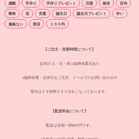
感動
手作り
手作りプレゼント
旦那
格安
百均
簡単
花
言葉
誕生日
誕生日プレゼント
辛い
連絡ない
部活
１００均
【ご注文・営業時間について】
定休日:土・日・祝(+臨時休業日あり
※臨時休業・定休日もご注文、メールでのお問い合わせの
受付は２４時間３６５日おこなっております。
【配送料金について】
配送は全国一律800円です。