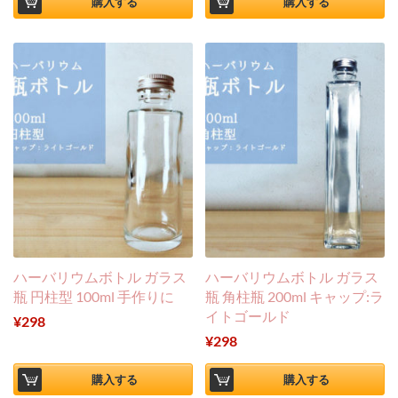
購入する
購入する
ハーバリウムボトル ガラス
ハーバリウムボトル ガラス
瓶 円柱型 100ml 手作りに
瓶 角柱瓶 200ml キャップ:ラ
イトゴールド
¥
298
¥
298
購入する
購入する