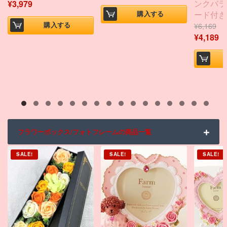
ンクバラ
¥
3,979
ード付き
購入する
購入する
¥
6,169
¥
4,189
フラワーボックス/フォトフレームの商品一覧
SALE!
SALE!
SALE!