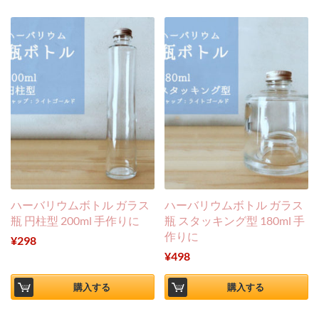
ハーバリウムボトル ガラス
ハーバリウムボトル ガラス
瓶 円柱型 200ml 手作りに
瓶 スタッキング型 180ml 手
作りに
¥
298
¥
498
購入する
購入する