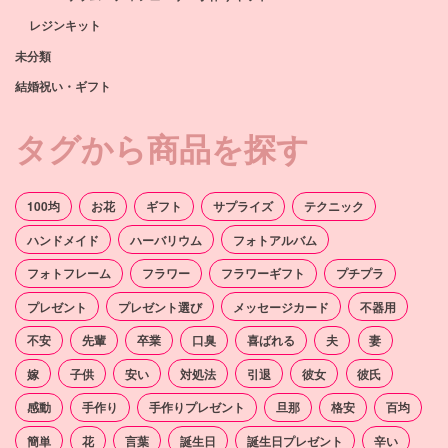
レジンキット
未分類
結婚祝い・ギフト
タグから商品を探す
100均
お花
ギフト
サプライズ
テクニック
ハンドメイド
ハーバリウム
フォトアルバム
フォトフレーム
フラワー
フラワーギフト
プチプラ
プレゼント
プレゼント選び
メッセージカード
不器用
不安
先輩
卒業
口臭
喜ばれる
夫
妻
嫁
子供
安い
対処法
引退
彼女
彼氏
感動
手作り
手作りプレゼント
旦那
格安
百均
簡単
花
言葉
誕生日
誕生日プレゼント
辛い