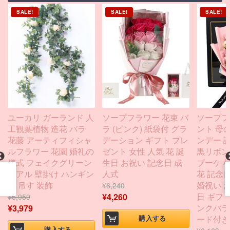
SALE!
SALE!
SALE!
ユーカリ ガーランド 人
ソープフラワー 花束 バ
ソープフ
工観葉植物 造花 バラ
ラ (ピンク) 紙袋付 グラ
ント 母
花藤 アーティフィシャ
デーション ギフト プレ
ンデー 
ルフラワー 花園 婚礼の
ゼント 女性 人気 花 誕
黒リボン K
儀式 フェイクグリーン
生日 お祝い 記念日 成
ブーケ 
リアル 壁掛け ハンギン
人式
花 記念日
グ 吊す 装飾
婚祝い 
¥
6,240
日 ギフト
¥
4,260
¥
5,959
ンクバラ
¥
3,979
ード付き
購入する
購入する