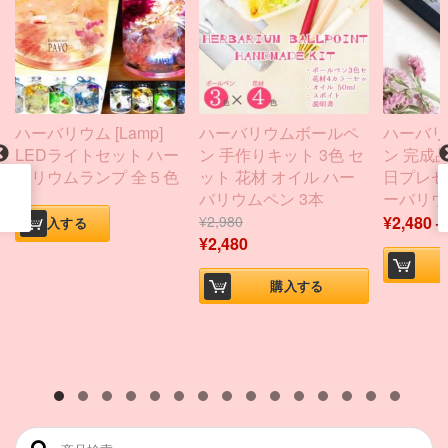
ハーバリウム [Lamp]
ハーバリウムボールペ
ハーバリ
LEDライトセット ハー
ン 手作りキット 3色 セ
ン 完成品
バリウムランプ 全５色
ット 花材 オイル ハー
日プレゼ
バリウムペン 3本
ーバリウ
¥
2,980
¥
2,480
購入する
¥
2,480
購入する
検索対象: