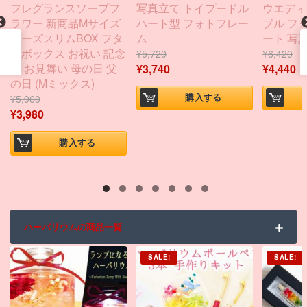
フレグランスソープフ
写真立て トイプードル
ウエディ
ラワー 新商品Mサイズ
ハート型 フォトフレー
ブル フ
ローズスリムBOX フタ
ム
ート 写
付ボックス お祝い 記念
¥
5,720
¥
6,420
日 お見舞い 母の日 父
¥
3,740
¥
4,440
の日 (Mミックス)
購入する
¥
5,960
¥
3,980
購入する
ハーバリウムの商品一覧
SALE!
SALE!