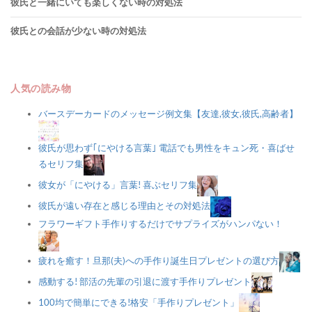
彼氏と一緒にいても楽しくない時の対処法
彼氏との会話が少ない時の対処法
人気の読み物
バースデーカードのメッセージ例文集【友達,彼女,彼氏,高齢者】
彼氏が思わず｢にやける言葉｣ 電話でも男性をキュン死・喜ばせ
るセリフ集
彼女が「にやける」言葉! 喜ぶセリフ集
彼氏が遠い存在と感じる理由とその対処法
フラワーギフト手作りするだけでサプライズがハンパない！
疲れを癒す！旦那(夫)への手作り誕生日プレゼントの選び方
感動する! 部活の先輩の引退に渡す手作りプレゼント
100均で簡単にできる!格安「手作りプレゼント」