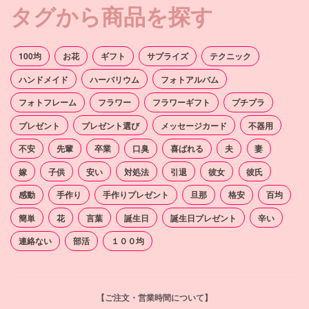
タグから商品を探す
100均
お花
ギフト
サプライズ
テクニック
ハンドメイド
ハーバリウム
フォトアルバム
フォトフレーム
フラワー
フラワーギフト
プチプラ
プレゼント
プレゼント選び
メッセージカード
不器用
不安
先輩
卒業
口臭
喜ばれる
夫
妻
嫁
子供
安い
対処法
引退
彼女
彼氏
感動
手作り
手作りプレゼント
旦那
格安
百均
簡単
花
言葉
誕生日
誕生日プレゼント
辛い
連絡ない
部活
１００均
【ご注文・営業時間について】