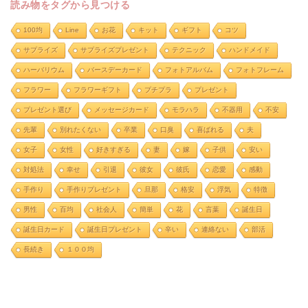
読み物をタグから見つける
100均
Line
お花
キット
ギフト
コツ
サプライズ
サプライズプレゼント
テクニック
ハンドメイド
ハーバリウム
バースデーカード
フォトアルバム
フォトフレーム
フラワー
フラワーギフト
プチプラ
プレゼント
プレゼント選び
メッセージカード
モラハラ
不器用
不安
先輩
別れたくない
卒業
口臭
喜ばれる
夫
女子
女性
好きすぎる
妻
嫁
子供
安い
対処法
幸せ
引退
彼女
彼氏
恋愛
感動
手作り
手作りプレゼント
旦那
格安
浮気
特徴
男性
百均
社会人
簡単
花
言葉
誕生日
誕生日カード
誕生日プレゼント
辛い
連絡ない
部活
長続き
１００均