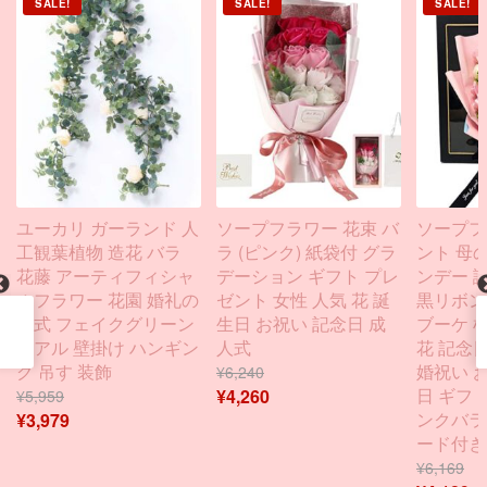
SALE!
SALE!
SALE!
ユーカリ ガーランド 人
ソープフラワー 花束 バ
ソープフ
工観葉植物 造花 バラ
ラ (ピンク) 紙袋付 グラ
ント 母
花藤 アーティフィシャ
デーション ギフト プレ
ンデー 
ルフラワー 花園 婚礼の
ゼント 女性 人気 花 誕
黒リボン K
儀式 フェイクグリーン
生日 お祝い 記念日 成
ブーケ 
リアル 壁掛け ハンギン
人式
花 記念日
グ 吊す 装飾
婚祝い 
¥
6,240
日 ギフト
¥
4,260
¥
5,959
ンクバラ
¥
3,979
ード付き
¥
6,169