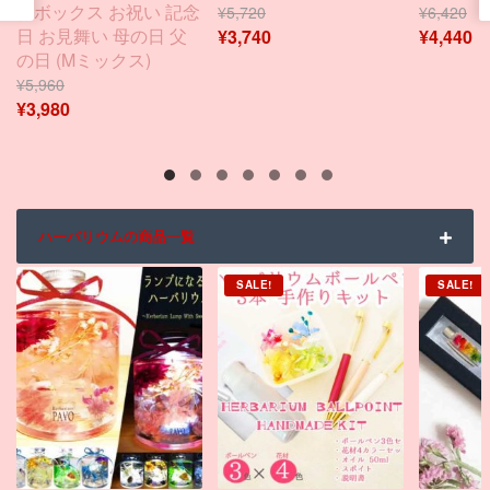
付ボックス お祝い 記念
¥
5,720
¥
6,420
日 お見舞い 母の日 父
¥
3,740
¥
4,440
の日 (Mミックス)
¥
5,960
¥
3,980
ハーバリウムの商品一覧
SALE!
SALE!