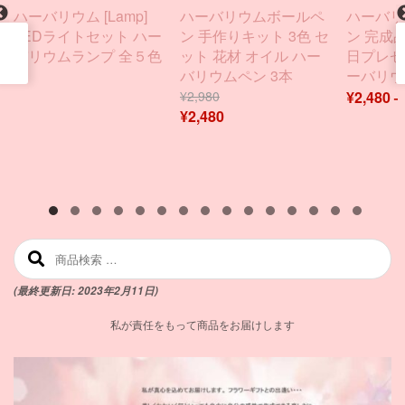
ハーバリウム [Lamp]
ハーバリウムボールペ
ハーバリ
LEDライトセット ハー
ン 手作りキット 3色 セ
ン 完成品
バリウムランプ 全５色
ット 花材 オイル ハー
日プレゼ
バリウムペン 3本
ーバリウ
¥
2,980
¥
2,480
¥
2,480
検索対象:
(最終更新日: 2023年2月11日)
私が責任をもって商品をお届けします