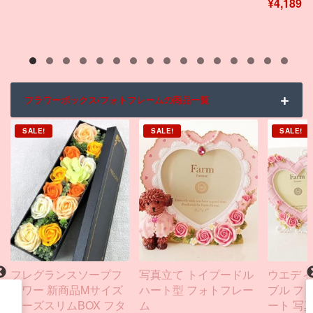
¥
4,189
フラワーボックス/フォトフレームの商品一覧
SALE!
SALE!
SALE!
フレグランスソープフ
写真立て トイプードル
ウエディ
ラワー 新商品Mサイズ
ハート型 フォトフレー
ブル フ
ローズスリムBOX フタ
ム
ート 写