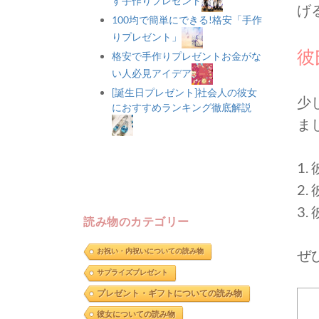
す手作りプレゼント
げ
100均で簡単にできる!格安「手作
りプレゼント」
彼
格安で手作りプレゼントお金がな
い人必見アイデア
[誕生日プレゼント]社会人の彼女
少
におすすめランキング徹底解説
ま
1
2
3
読み物のカテゴリー
ぜ
お祝い・内祝いについての読み物
サプライズプレゼント
プレゼント・ギフトについての読み物
彼女についての読み物