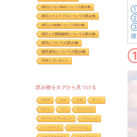
彼氏がいない悩みについての読み物
①
彼氏とのトラブルについての読み物
②
彼氏との結婚についての読み物
③
彼氏との関係維持についての読み物
彼
彼氏についての読み物
彼氏彼女についての読み物
手作りプレゼント
読み物をタグから見つける
100均
Line
お花
キット
ギフト
コツ
サプライズ
サプライズプレゼント
テクニック
ハンドメイド
ハーバリウム
バースデーカード
フォトアルバム