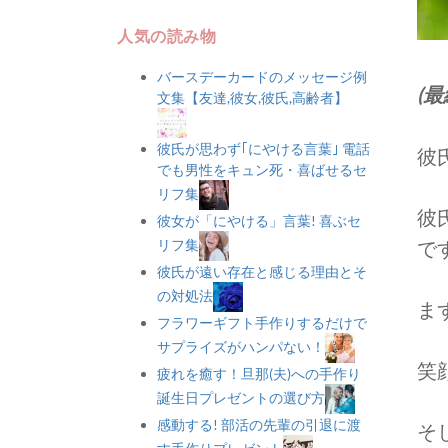
人気の読み物
バースデーカードのメッセージ例
(最
文集【友達,彼女,彼氏,高齢者】
彼氏が思わず｢にやける言葉｣ 電話
彼
でも男性をキュン死・喜ばせるセ
リフ集
彼
彼女が「にやける」言葉! 喜ぶセ
リフ集
で
彼氏が遠い存在と感じる理由とそ
の対処法
ま
フラワーギフト手作りするだけで
サプライズがハンパない！
笑
疲れを癒す！旦那(夫)への手作り
誕生日プレゼントの選び方
感動する! 部活の先輩の引退に渡
そ