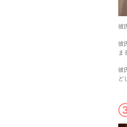
彼
彼
ま
彼
ど