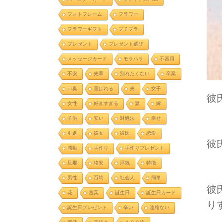
フォトフレーム
フラワー
フラワーギフト
プチプラ
プレゼント
プレゼント選び
メッセージカード
モラハラ
不器用
不安
先輩
別れたくない
卒業
口臭
喜ばれる
夫
女子
彼
女性
好きすぎる
妻
嫁
子供
安い
対処法
幸せ
引退
彼女
彼氏
恋愛
彼
感動
手作り
手作りプレゼント
旦那
格安
浮気
特徴
男性
百均
社会人
簡単
彼
花
言葉
誕生日
誕生日カード
り
誕生日プレゼント
辛い
連絡ない