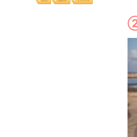
部活
長続き
１００均