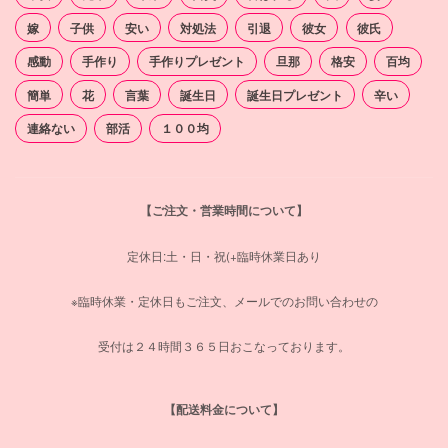
嫁
子供
安い
対処法
引退
彼女
彼氏
感動
手作り
手作りプレゼント
旦那
格安
百均
簡単
花
言葉
誕生日
誕生日プレゼント
辛い
連絡ない
部活
１００均
【ご注文・営業時間について】
定休日:土・日・祝(+臨時休業日あり
※臨時休業・定休日もご注文、メールでのお問い合わせの
受付は２４時間３６５日おこなっております。
【配送料金について】