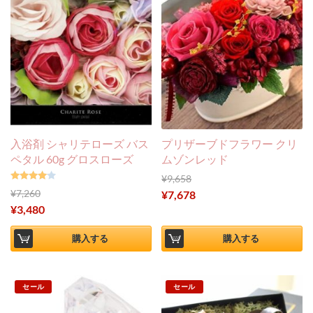
入浴剤 シャリテローズ バス
プリザーブドフラワー クリ
ペタル 60g グロスローズ
ムゾンレッド
¥
9,658
¥
7,260
¥
7,678
5段階中
¥
3,480
4.00
の評
価
購入する
購入する
セール
セール