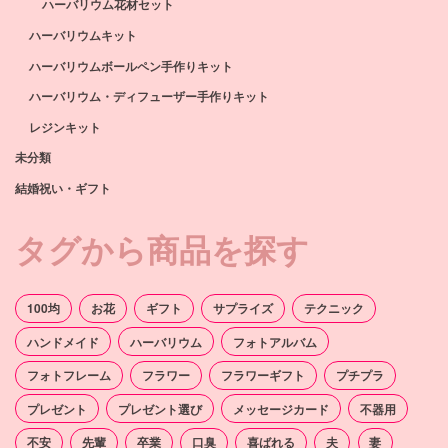
ハーバリウム花材セット
ハーバリウムキット
ハーバリウムボールペン手作りキット
ハーバリウム・ディフューザー手作りキット
レジンキット
未分類
結婚祝い・ギフト
タグから商品を探す
100均
お花
ギフト
サプライズ
テクニック
ハンドメイド
ハーバリウム
フォトアルバム
フォトフレーム
フラワー
フラワーギフト
プチプラ
プレゼント
プレゼント選び
メッセージカード
不器用
不安
先輩
卒業
口臭
喜ばれる
夫
妻