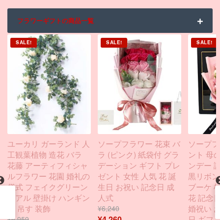
フラワーギフトの商品一覧
SALE!
SALE!
SALE!
ユーカリ ガーランド 人
ソープフラワー 花束 バ
ソープフ
工観葉植物 造花 バラ
ラ (ピンク) 紙袋付 グラ
ント 母
花藤 アーティフィシャ
デーション ギフト プレ
ンデー 
ルフラワー 花園 婚礼の
ゼント 女性 人気 花 誕
黒リボン K
儀式 フェイクグリーン
生日 お祝い 記念日 成
ブーケ 
リアル 壁掛け ハンギン
人式
花 記念日
グ 吊す 装飾
婚祝い 
¥
6,240
日 ギフト
¥
4,260
¥
5,959