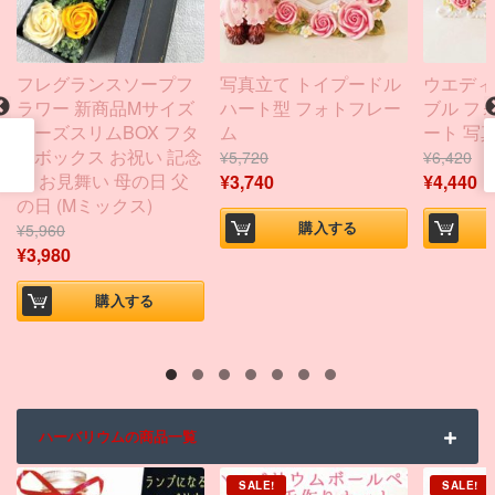
フレグランスソープフ
写真立て トイプードル
ウエディ
ラワー 新商品Mサイズ
ハート型 フォトフレー
ブル フ
ローズスリムBOX フタ
ム
ート 写
付ボックス お祝い 記念
¥
5,720
¥
6,420
日 お見舞い 母の日 父
¥
3,740
¥
4,440
の日 (Mミックス)
購入する
¥
5,960
¥
3,980
購入する
ハーバリウムの商品一覧
SALE!
SALE!