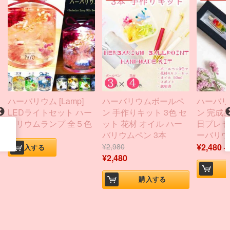
ハーバリウム [Lamp]
ハーバリウムボールペ
ハーバリ
LEDライトセット ハー
ン 手作りキット 3色 セ
ン 完成品
バリウムランプ 全５色
ット 花材 オイル ハー
日プレゼ
バリウムペン 3本
ーバリウ
¥
2,980
¥
2,480
購入する
¥
2,480
購入する