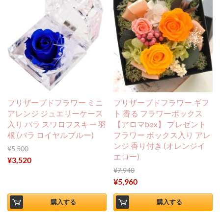
プリザーブドフラワー ミニ
プリザーブドフラワー ギフ
アレンジ ジュエリーケース
ト 香る フラワーボックス
入り バラ スワロフスキー 羽
【アロマbox】 プレゼント
根 (バラ ロイヤルブルー)
フラワー ボックス入り アレ
ンジ 香り付き (オレンジイ
¥
5,500
エロー)
¥
3,520
¥
7,940
¥
5,960
購入する
購入する