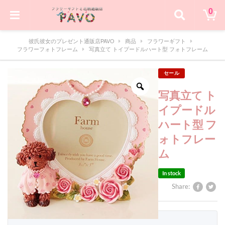
0
彼氏彼女のプレゼント通販店PAVO
商品
フラワーギフト
フラワーフォトフレーム
写真立て トイプードルハート型 フォトフレーム
セール
写真立て ト
イプードル
ハート型 フ
ォトフレー
ム
In stock
Share: