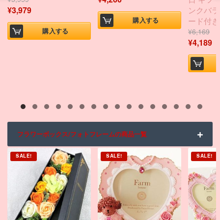
ンクバラ
¥
3,979
ード付き
購入する
購入する
¥
6,169
¥
4,189
フラワーボックス/フォトフレームの商品一覧
SALE!
SALE!
SALE!